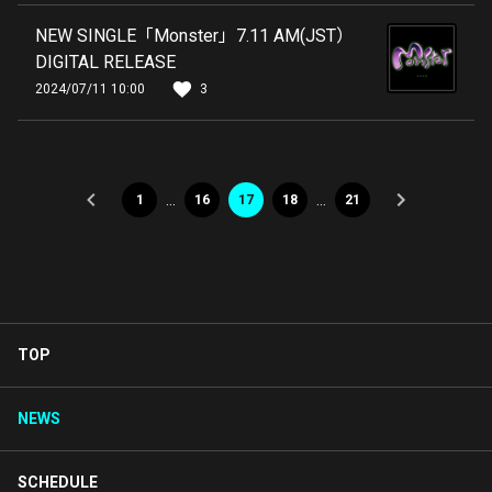
NEW SINGLE「Monster」7.11 AM(JST）
DIGITAL RELEASE
2024/07/11 10:00
3
…
…
1
16
17
18
21
TOP
NEWS
SCHEDULE