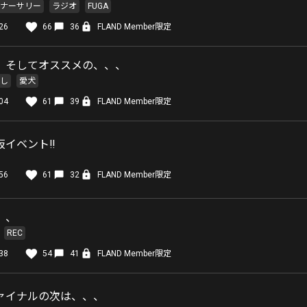
ナーサリー
ラジオ
FUGA
26
66
36
FLAND Member限定
、そしてオススメの、、、
し
愛犬
04
61
39
FLAND Member限定
イベント‼️
56
61
32
FLAND Member限定
、、
REC
38
54
41
FLAND Member限定
ァイナルの次は、、、