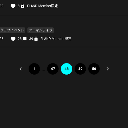
30
8
FLAND Member限定
クラブイベント
ツーマンライブ
26
28
39
FLAND Member限定
…
1
47
48
49
50