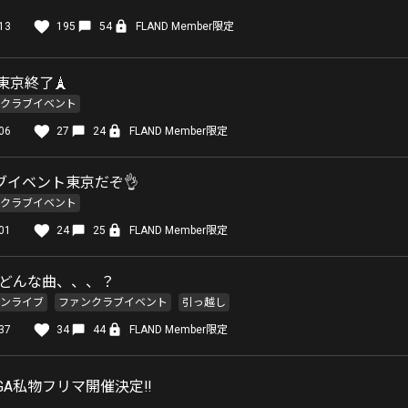
13
195
54
FLAND Member限定
東京終了🗼
クラブイベント
06
27
24
FLAND Member限定
ブイベント東京だぞ👌
クラブイベント
01
24
25
FLAND Member限定
、どんな曲、、、？
ンライブ
ファンクラブイベント
引っ越し
37
34
44
FLAND Member限定
UGA私物フリマ開催決定‼️