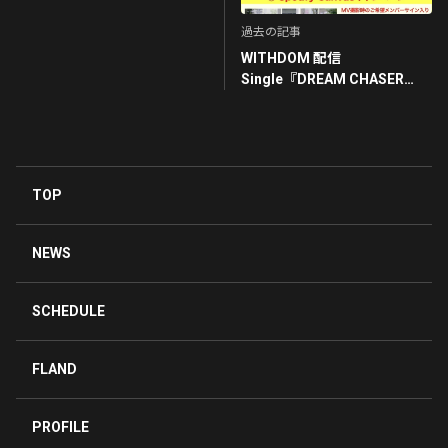
アンバサダーおめでとう😍✨
過去の記事
早くGETしたいなぁぁ〜
WITHDOM 配信
塩あずき食べたい
Single『DREAM CHASER
0
feat.FUGA』デジタルキャン
ペーン開催‼️🌟
ひまわり💎93
10ヶ月前
FUGAくんすご〜い👏👏👏👏👏
TOP
等身大のFUGAくんに会いたい❣️
ジェラート楽しみにしてるよ💕
0
NEWS
🌈ひとみ🌈
SCHEDULE
10ヶ月前
アンバサダー就任おめでとうございます🍨
FLAND
地元に貢献できて嬉しいね✨
アンバサダーお薦めの塩あずきジェラート♡楽しみにして
ますね😋
PROFILE
0