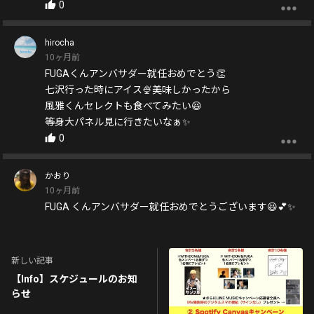
0
hirocha
10ヶ月前
FUGAくんアンバサダー就任おめでとう👏
七沢行った時にアイス🍨美味しかったから
風雅くんセレクトも食べてみたい😆
等身大パネル見に行きたいなぁ✨
0
かおり
10ヶ月前
FUGA くんアンバサダー就任おめでとうございます😆💕✨
等身大のパネルの白衣姿似合ってる👍かっこいい❤FUGA
くんチョイスのボックス、ゲットしたい-～🍨
0
新しい記事
【Info】スケジュールのお知
らせ
mami❤️
10ヶ月前