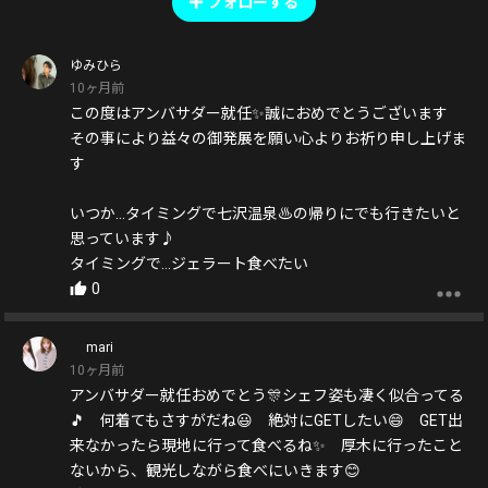
フォローする
ゆみひら
10ヶ月前
この度はアンバサダー就任✨誠におめでとうございます
その事により益々の御発展を願い心よりお祈り申し上げま
す
いつか…タイミングで七沢温泉♨️の帰りにでも行きたいと
思っています♪
タイミングで…ジェラート食べたい
0
mari
10ヶ月前
アンバサダー就任おめでとう🎊シェフ姿も凄く似合ってる
🎵 何着てもさすがだね😃 絶対にGETしたい😄 GET出
来なかったら現地に行って食べるね✨ 厚木に行ったこと
ないから、観光しながら食べにいきます😊