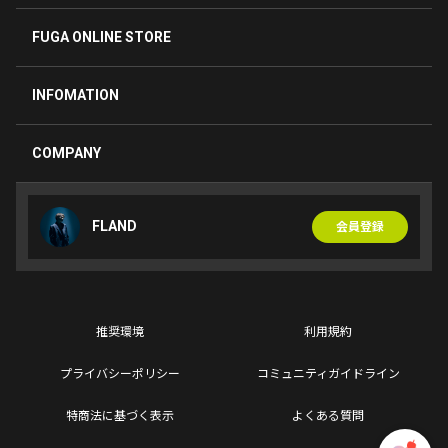
FUGA ONLINE STORE
ゆぅちゃん💎
10ヶ月前
アンバサダー就任おめでとう🍧
INFOMATION
白衣姿と笑顔が可愛い😆
ゲット出来ますように🙏
COMPANY
0
友美
FLAND
会員登録
10ヶ月前
FUGAくんアンバサダー就任おめでとう🎉
地元で嬉しいね🙌
FUGAくんのジェラートBOXゲットしたいなぁ😋
パネルも素敵だね🥰
推奨環境
利用規約
0
プライバシーポリシー
コミュニティガイドライン
YUMIKO
特商法に基づく表示
よくある質問
10ヶ月前
アンバサダー就任おめでとう🎊