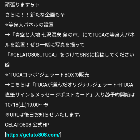
頑張ります🍨✨
さらに！！新たな企画も🎯
⭐️等身大パネルの設置
→「青空と大地 七沢温泉 食の市」にてFUGAの等身大パネ
ルを設置！ぜひ一緒に写真を撮って
「#GELATO808_FUGA」をつけてSNSに投稿してください
📸
⭐️”FUGAコラボ”ジェラートBOXの販売
→こちらは「FUGAが選んだオリジナルジェラート➕FUGA
直筆サイン＆メッセージポストカード」入り🎁予約開始は
10/18(土)19:00〜🍨
※URLは後日お知らせいたします。
GELATO808 公式HP
[
https://gelato808.com/
]