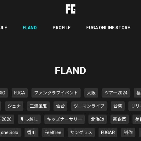
ULE
FLAND
PROFILE
FUGA ONLINE STORE
FLAND
DIO
FUGA
ファンクラブイベント
大阪
ツアー2024
福
シェナ
三浦風雅
仙台
ツーマンライブ
台湾
リリ
2026
引っ越し
キッズナーサリー
北海道
新企画
美
e one Solo
香川
Feelfree
サングラス
FUGAR
制作