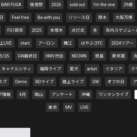
BAR FUGA
後夜祭
2026
sold out
I'm the one
29歳
日
Feel free
Be.with you
リリース日
厚木
大阪万博
FG1周年
2025
本厚木
点灯式
冬
年内スケジュー
上LIVE
start
アーロン
鯖江
はやぶさFC
2024ツアー
5/25
GW最終日
HMV渋谷
NEOWN
徳島
新年度
キャナルシティ
福岡ライブ
愛犬
artist
イタリア
ク
スプ
Demo
BDライブ
路上ライブ
GW
オフの日
ブ情報
4月
岡山
アンケート
沖縄
ワンマンライブ
東京
MV
LIVE