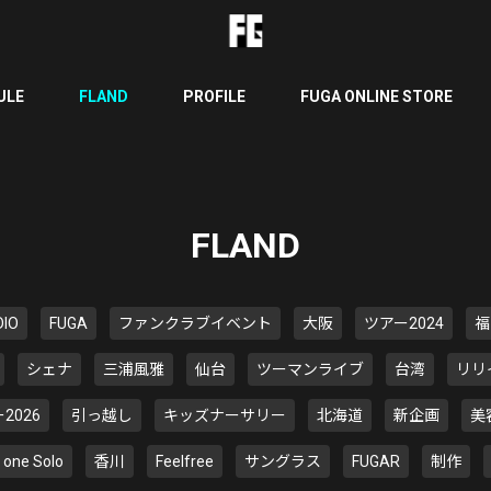
ULE
FLAND
PROFILE
FUGA ONLINE STORE
FLAND
DIO
FUGA
ファンクラブイベント
大阪
ツアー2024
福
シェナ
三浦風雅
仙台
ツーマンライブ
台湾
リリ
2026
引っ越し
キッズナーサリー
北海道
新企画
美
e one Solo
香川
Feelfree
サングラス
FUGAR
制作