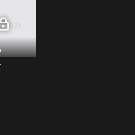
1
、
8