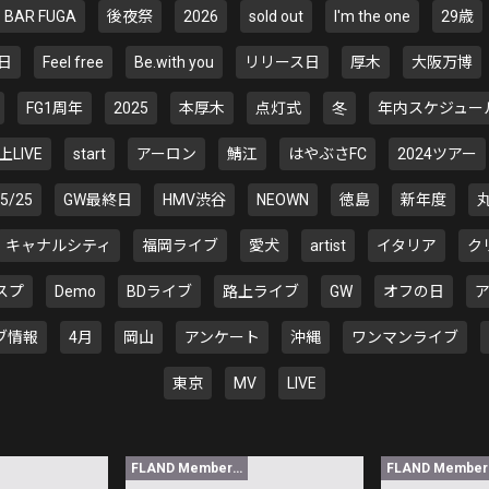
BAR FUGA
後夜祭
2026
sold out
I'm the one
29歳
日
Feel free
Be.with you
リリース日
厚木
大阪万博
FG1周年
2025
本厚木
点灯式
冬
年内スケジュー
上LIVE
start
アーロン
鯖江
はやぶさFC
2024ツアー
5/25
GW最終日
HMV渋谷
NEOWN
徳島
新年度
キャナルシティ
福岡ライブ
愛犬
artist
イタリア
ク
スプ
Demo
BDライブ
路上ライブ
GW
オフの日
ブ情報
4月
岡山
アンケート
沖縄
ワンマンライブ
東京
MV
LIVE
FLAND Member限定
F