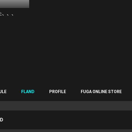
た、、、
ULE
FLAND
PROFILE
FUGA ONLINE STORE
ND