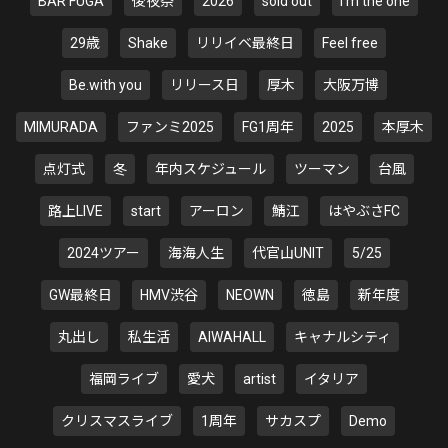
BAR FUGA
後夜祭
2026
sold out
I'm the one
29歳
Shake
リリイベ最終日
Feel free
Be.with you
リリース日
厚木
大阪万博
MIMURADA
ファンミ2025
FG1周年
2025
本厚木
点灯式
冬
年内スケジュール
ツーマン
台風
路上LIVE
start
アーロン
鯖江
はやぶさFC
2024ツアー
海海人生
代官山UNIT
5/25
GW最終日
HMV渋谷
NEOWN
徳島
新年度
丸出し
私生活
AIWAHALL
キャナルシティ
福岡ライブ
愛犬
artist
イタリア
クリスマスライブ
1周年
サカスプ
Demo