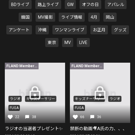
BDライブ
路上ライブ
GW
オフの日
アパレル
韓国
MV撮影
ライブ情報
4月
岡山
アンケート
沖縄
ワンマンライブ
お正月
グッズ
東京
MV
LIVE
FLAND Member限定
FLAND Member限定
ラジオ
キッズナーサリー
キッズナーサリー
ラジオ
FUGA
FUGA
22
38
66
36
ラジオの当選者プレゼント✨
禁断の動画🎥A氏の力、、、