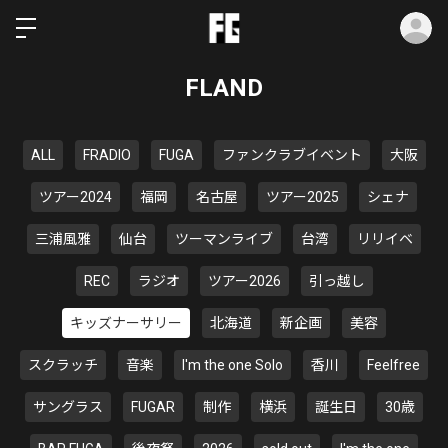
ロ
FLAND
ALL
FRADIO
FUGA
ファンクラブイベント
大阪
ツアー2024
福岡
名古屋
ツアー2025
シェナ
三浦風雅
仙台
ツーマンライブ
台湾
リリイベ
REC
ラジオ
ツアー2026
引っ越し
キッズナーサリー
北海道
新企画
美容
スクラッチ
音楽
I'm the one Solo
香川
Feelfree
サングラス
FUGAR
制作
横浜
誕生日
30歳