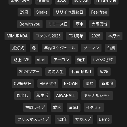
BAR FUGA
後夜祭
2026
sold out
I'm the one
29歳
Shake
リリイベ最終日
Feel free
Be.with you
リリース日
厚木
大阪万博
MIMURADA
ファンミ2025
FG1周年
2025
本厚木
点灯式
冬
年内スケジュール
ツーマン
台風
路上LIVE
start
アーロン
鯖江
はやぶさFC
2024ツアー
海海人生
代官山UNIT
5/25
GW最終日
HMV渋谷
NEOWN
徳島
新年度
丸出し
私生活
AIWAHALL
キャナルシティ
福岡ライブ
愛犬
artist
イタリア
クリスマスライブ
1周年
サカスプ
Demo