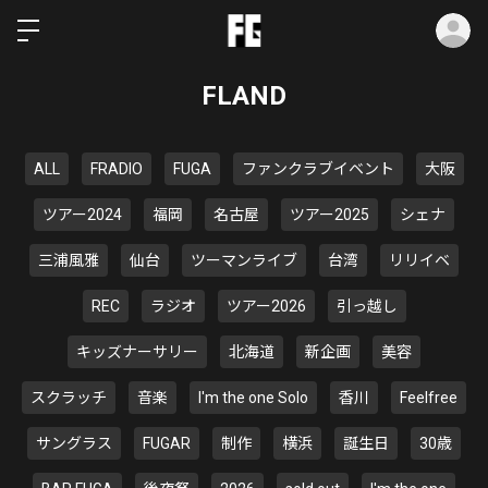
ロ
FLAND
ALL
FRADIO
FUGA
ファンクラブイベント
大阪
ツアー2024
福岡
名古屋
ツアー2025
シェナ
三浦風雅
仙台
ツーマンライブ
台湾
リリイベ
REC
ラジオ
ツアー2026
引っ越し
キッズナーサリー
北海道
新企画
美容
スクラッチ
音楽
I'm the one Solo
香川
Feelfree
サングラス
FUGAR
制作
横浜
誕生日
30歳